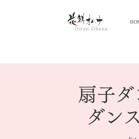
HO
Oiran Ohana
扇子ダ
ダンス