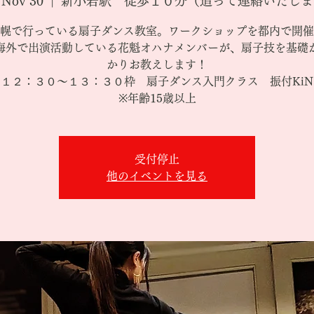
, Nov 30
  |  
新小岩駅 徒歩１０分（追って連絡いたしま
幌で行っている扇子ダンス教室。ワークショップを都内で開催
海外で出演活動している花魁オハナメンバーが、扇子技を基礎
かりお教えします！
１２：３０～１３：３０枠 扇子ダンス入門クラス 振付KiN
※年齢15歳以上
受付停止
他のイベントを見る