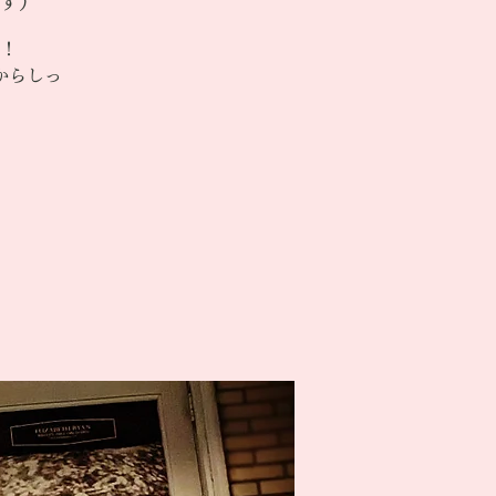
す）
！
からしっ