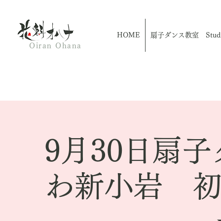
HOME
扇子ダンス教室 Studio
Oiran Ohana
9月30日扇
わ新小岩 初