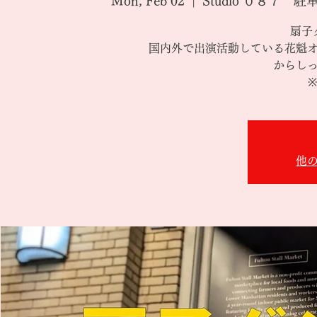
Mon, Feb 02
  |  
Studio ０８７
扇子
国内外で出演活動している花魁
からし
他