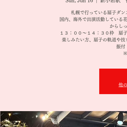
Sun, Jun 16
  |  
新小岩駅 
札幌で行っている扇子ダン
国内、海外で出演活動している
からし
１３：００～１４：３０枠 扇
楽しみたい方、扇子の軌道や技
振付
他