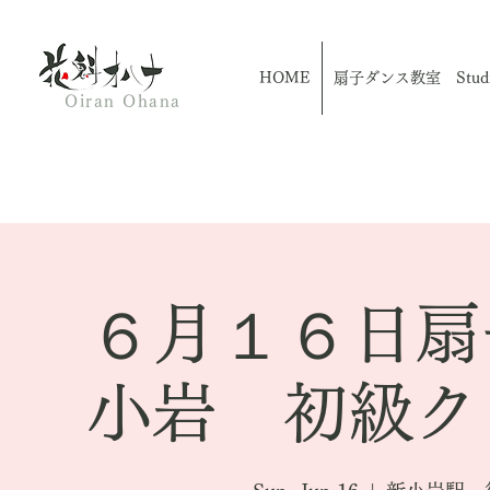
HOME
扇子ダンス教室 Studio
Oiran Ohana
６月１６日扇
小岩 初級ク