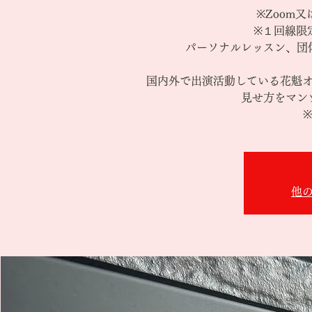
※Zoom又
※１回線限
パーソナルレッスン、団
国内外で出演活動している花魁
見せ方をマン
他