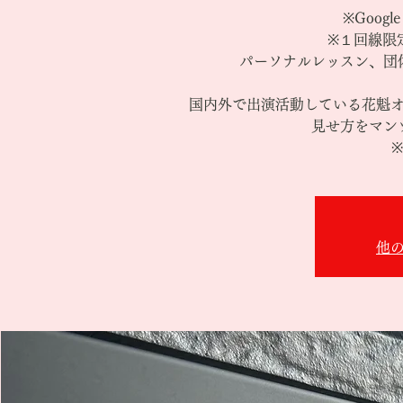
※Goog
※１回線限
パーソナルレッスン、団
国内外で出演活動している花魁
見せ方をマン
他