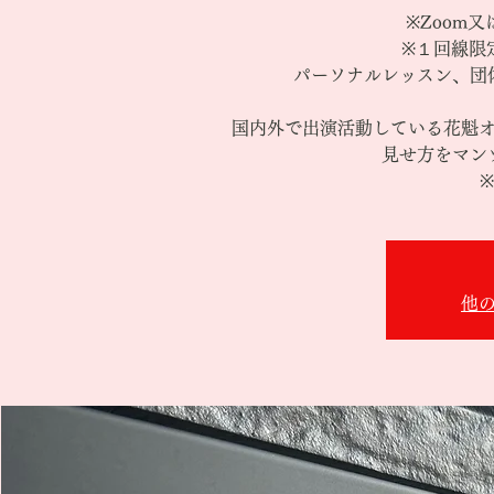
※Zoom又
※１回線限
パーソナルレッスン、団
国内外で出演活動している花魁
見せ方をマン
他