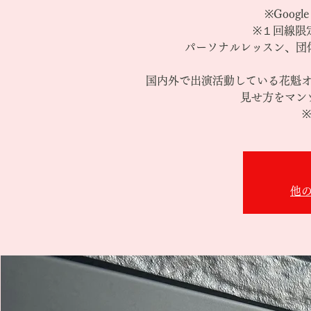
※Goog
※１回線限
パーソナルレッスン、団
国内外で出演活動している花魁
見せ方をマン
他