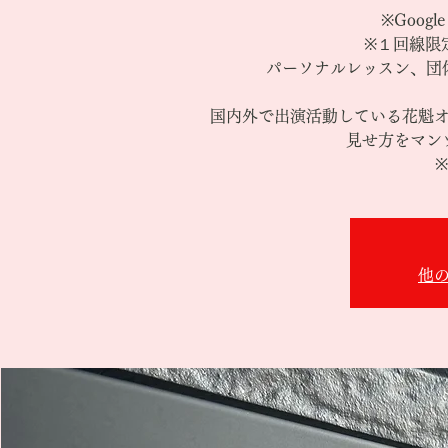
※Goog
※１回線限
パーソナルレッスン、団
国内外で出演活動している花魁
見せ方をマン
他