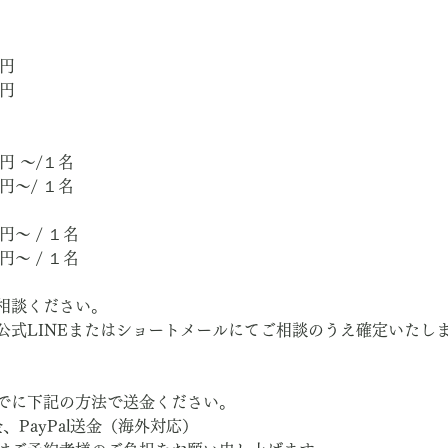
0円　
0円
0円 ～/１名
0円～/ １名
円～ / １名
円～ / １名
相談ください。
公式LINEまたはショートメールにてご相談のうえ確定いたし
でに下記の方法で送金ください。
、PayPal送金（海外対応）