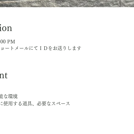
ion
8:00 PM
当日ショートメールにてＩＤをお送りします
nt
能な環境
に使用する道具、必要なスペース