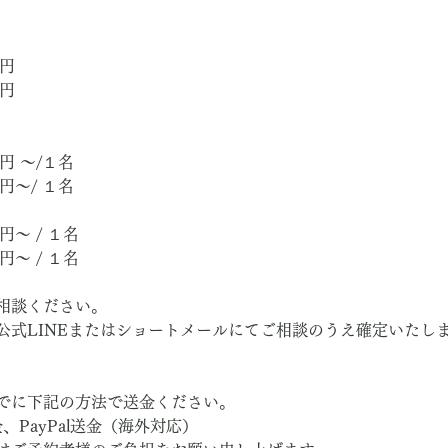
0円　
0円
0円 ～/１名
0円～/ １名
円～ / １名
円～ / １名
相談ください。
公式LINEまたはショートメールにてご相談のうえ確定いたし
でに下記の方法で送金ください。
、PayPal送金（海外対応）