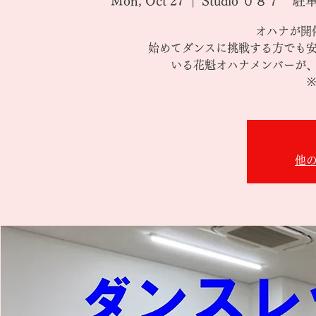
Mon, Oct 27
  |  
Studio ０８７
オハナが開
始めてダンスに挑戦する方でも
いる花魁オハナメンバーが
他