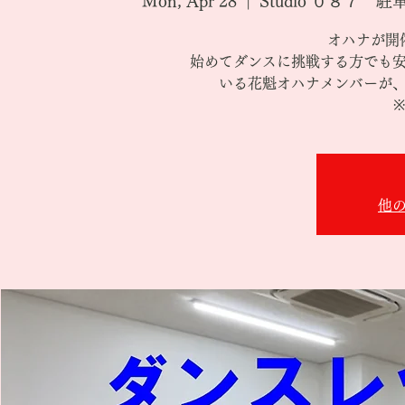
Mon, Apr 28
  |  
Studio ０８７
オハナが開
始めてダンスに挑戦する方でも
いる花魁オハナメンバーが
他