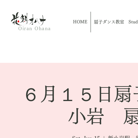
HOME
扇子ダンス教室 Studio
Oiran Ohana
６月１５日扇
小岩 