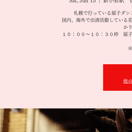
Sat, Jun 15
  |  
新小岩駅 
札幌で行っている扇子ダン
国内、海外で出演活動している
か
１０：００～１０：３０枠 扇
他